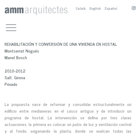
Català
English
Español
TRABAJOS
EQUIPAMIENTOS CULTURALES
CONTACTO
OTROS EQUIPAMIENTOS
A.SANCHEZ-FORTÚN
ESTUDIO
REHABILITACIÓN Y CONVERSIÓN DE UNA VIVIENDA EN HOSTAL
RESIDENCIALES
M.BOSCH
PRESENTACIÓN
Montserrat Nogués
ESPACIO PÚBLICO
M.NOGUÉS
BIOGRAFÍA
Manel Bosch
SERVICIOS
COLABORADORES
A. SÁNCHEZ-FORTÚN ES
CONCURSOS Y PREMIOS
M. BOSCH ES
2010-2012
PUBLICACIONES
M. NOGUÉS ES
Salt. Girona
Privado
La propuesta nace de reformar y consolidar estructuralmente un
edificio entre medianeras en el casco antiguo y de introducir un
programa de hostal. La intervención se define por tres claras
actuaciones; la primera es colocar un patio de luz y ventilación central
y al fondo, oxigenando la planta, donde se vuelcan todas las