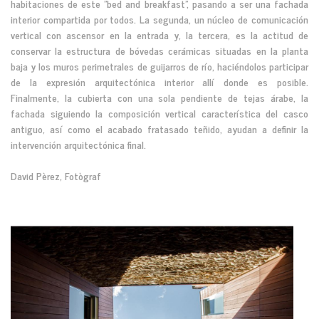
habitaciones de este "bed and breakfast", pasando a ser una fachada
interior compartida por todos. La segunda, un núcleo de comunicación
vertical con ascensor en la entrada y, la tercera, es la actitud de
conservar la estructura de bóvedas cerámicas situadas en la planta
baja y los muros perimetrales de guijarros de río, haciéndolos participar
de la expresión arquitectónica interior allí donde es posible.
Finalmente, la cubierta con una sola pendiente de tejas árabe, la
fachada siguiendo la composición vertical característica del casco
antiguo, así como el acabado fratasado teñido, ayudan a definir la
intervención arquitectónica final.
David Pèrez, Fotògraf