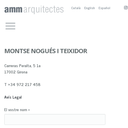
Català
English
Español
TREBALLS
EQUIPAMENTS CULTURALS
ESTUDI
ALTRES EQUIPAMENTS
PRESENTACIÓ
CONTACTE
RESIDENCIALS
BIOGRAFIA
A. SÁNCHEZ-FORTÚN
ESPAI PÚBLIC
COL·LABORADORS
M. BOSCH
A. SÁNCHEZ-FORTÚN
MONTSE NOGUÉS I TEIXIDOR
SERVEIS
CONCURSOS I PREMIS
M. NOGUÉS
M. NOGUÉS
ALTRES TREBALLS
PUBLICACIONS
M. BOSCH
Carreras Peralta, 5 1a
17002 Girona
T +34 972 217 458
Avís Legal
El vostre nom
*