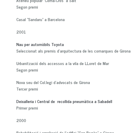
Ateneu popular "Coma-Cros" a Salt
Segon premi
Casal "Sandaru" a Barcelona
2001
Nau per automòbils Toyota
Seleccionat als premis d'arquitectura de les comarques de Girona
Urbanització dels accessos a la vila de LLoret de Mar
Segon premi
Nova seu del Col.legi d'advocats de Girona
Tercer premi
Deixalleria i Central de recollida pneumàtica a Sabadell
Primer premi
2000
Rehabilitació i ampliació de l'edifici "Can Regàs" a Girona