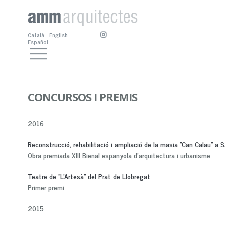
Català
English
Español
TREBALLS
EQUIPAMENTS CULTURALS
ESTUDI
ALTRES EQUIPAMENTS
PRESENTACIÓ
CONTACTE
RESIDENCIALS
BIOGRAFIA
A. SÁNCHEZ-FORTÚN
ESPAI PÚBLIC
COL·LABORADORS
M. BOSCH
A. SÁNCHEZ-FORTÚN
CONCURSOS I PREMIS
SERVEIS
CONCURSOS I PREMIS
M. NOGUÉS
M. NOGUÉS
ALTRES TREBALLS
PUBLICACIONS
M. BOSCH
2016
Reconstrucció, rehabilitació i ampliació de la masia "Can Calau" a 
Obra premiada XIII Bienal espanyola d'arquitectura i urbanisme
Teatre de "L'Artesà" del Prat de Llobregat
Primer premi
2015