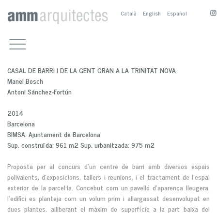
Català
English
Español
TREBALLS
EQUIPAMENTS CULTURALS
ESTUDI
ALTRES EQUIPAMENTS
PRESENTACIÓ
CONTACTE
CASAL DE BARRI I DE LA GENT GRAN A LA TRINITAT NOVA
RESIDENCIALS
BIOGRAFIA
A. SÁNCHEZ-FORTÚN
Manel Bosch
ESPAI PÚBLIC
COL·LABORADORS
M. BOSCH
A. SÁNCHEZ-FORTÚN
Antoni Sánchez-Fortún
SERVEIS
CONCURSOS I PREMIS
M. NOGUÉS
M. NOGUÉS
ALTRES TREBALLS
PUBLICACIONS
M. BOSCH
2014
Barcelona
BIMSA. Ajuntament de Barcelona
Sup. construïda: 961 m2 Sup. urbanitzada: 975 m2
Proposta per al concurs d'un centre de barri amb diversos espais
polivalents, d'exposicions, tallers i reunions, i el tractament de l’espai
exterior de la parcel·la. Concebut com un pavelló d’aparença lleugera,
l’edifici es planteja com un volum prim i allargassat desenvolupat en
dues plantes, alliberant el màxim de superfície a la part baixa del