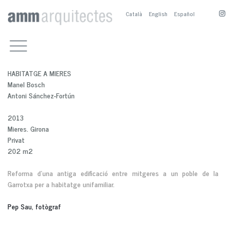
Català
English
Español
TREBALLS
EQUIPAMENTS CULTURALS
ESTUDI
ALTRES EQUIPAMENTS
PRESENTACIÓ
CONTACTE
HABITATGE A MIERES
RESIDENCIALS
BIOGRAFIA
A. SÁNCHEZ-FORTÚN
Manel Bosch
ESPAI PÚBLIC
COL·LABORADORS
M. BOSCH
A. SÁNCHEZ-FORTÚN
Antoni Sánchez-Fortún
SERVEIS
CONCURSOS I PREMIS
M. NOGUÉS
M. NOGUÉS
ALTRES TREBALLS
PUBLICACIONS
M. BOSCH
2013
Mieres. Girona
Privat
202 m2
Reforma d'una antiga edificació entre mitgeres a un poble de la
Garrotxa per a habitatge unifamiliar.
Pep Sau, fotògraf