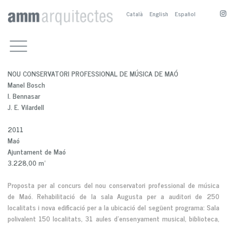
Català
English
Español
TREBALLS
EQUIPAMENTS CULTURALS
ESTUDI
ALTRES EQUIPAMENTS
PRESENTACIÓ
CONTACTE
NOU CONSERVATORI PROFESSIONAL DE MÚSICA DE MAÓ
RESIDENCIALS
BIOGRAFIA
A. SÁNCHEZ-FORTÚN
Manel Bosch
ESPAI PÚBLIC
COL·LABORADORS
M. BOSCH
A. SÁNCHEZ-FORTÚN
I. Bennasar
SERVEIS
CONCURSOS I PREMIS
M. NOGUÉS
M. NOGUÉS
J. E. Vilardell
ALTRES TREBALLS
PUBLICACIONS
M. BOSCH
2011
Maó
Ajuntament de Maó
3.228,00 m²
Proposta per al concurs del nou conservatori professional de música
de Maó. Rehabilitació de la sala Augusta per a auditori de 250
localitats i nova edificació per a la ubicació del següent programa: Sala
polivalent 150 localitats, 31 aules d'ensenyament musical, biblioteca,