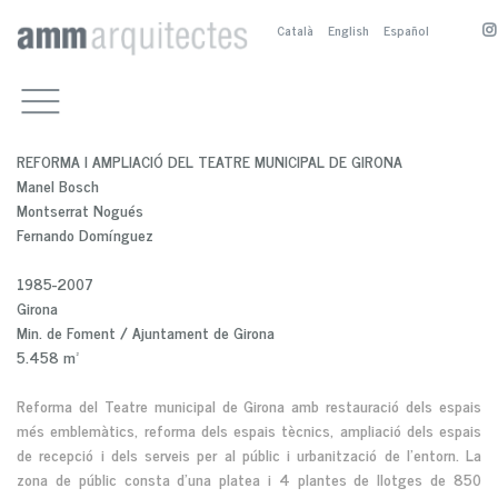
Català
English
Español
TREBALLS
EQUIPAMENTS CULTURALS
ESTUDI
ALTRES EQUIPAMENTS
PRESENTACIÓ
CONTACTE
REFORMA I AMPLIACIÓ DEL TEATRE MUNICIPAL DE GIRONA
RESIDENCIALS
BIOGRAFIA
A. SÁNCHEZ-FORTÚN
Manel Bosch
ESPAI PÚBLIC
COL·LABORADORS
M. BOSCH
A. SÁNCHEZ-FORTÚN
Montserrat Nogués
SERVEIS
CONCURSOS I PREMIS
M. NOGUÉS
M. NOGUÉS
Fernando Domínguez
ALTRES TREBALLS
PUBLICACIONS
M. BOSCH
1985-2007
Girona
Min. de Foment / Ajuntament de Girona
5.458 m²
Reforma del Teatre municipal de Girona amb restauració dels espais
més emblemàtics, reforma dels espais tècnics, ampliació dels espais
de recepció i dels serveis per al públic i urbanització de l’entorn. La
zona de públic consta d’una platea i 4 plantes de llotges de 850