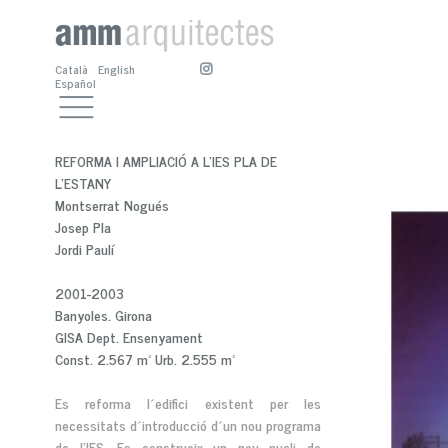
Català
English
Español
TREBALLS
EQUIPAMENTS CULTURALS
ESTUDI
ALTRES EQUIPAMENTS
PRESENTACIÓ
CONTACTE
REFORMA I AMPLIACIÓ A L'IES PLA DE
RESIDENCIALS
BIOGRAFIA
A. SÁNCHEZ-FORTÚN
L'ESTANY
ESPAI PÚBLIC
COL·LABORADORS
M. BOSCH
A. SÁNCHEZ-FORTÚN
Montserrat Nogués
SERVEIS
CONCURSOS I PREMIS
M. NOGUÉS
M. NOGUÉS
Josep Pla
ALTRES TREBALLS
PUBLICACIONS
M. BOSCH
Jordi Paulí
2001-2003
Banyoles. Girona
GISA Dept. Ensenyament
Const. 2.567 m² Urb. 2.555 m²
Es reforma l´edifici existent per les
necessitats d´introducció d´un nou programa
de l’IES. Es construeix un nou nucli de