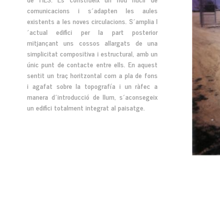
comunicacions i s´adapten les aules
existents a les noves circulacions. S´amplia l
´actual edifici per la part posterior
mitjançant uns cossos allargats de una
simplicitat compositiva i estructural, amb un
únic punt de contacte entre ells. En aquest
sentit un traç horitzontal com a pla de fons
i agafat sobre la topografía i un ràfec a
manera d´introducció de llum, s´aconsegeix
un edifici totalment integrat al paisatge.