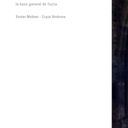
la base general de fusta.
Xevier Moliner - Espai Androna