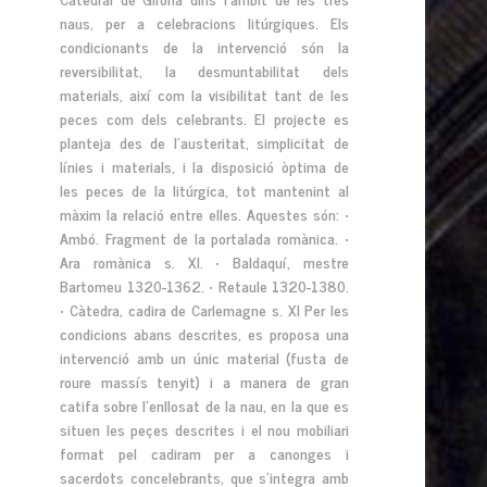
naus, per a celebracions litúrgiques. Els
condicionants de la intervenció són la
reversibilitat, la desmuntabilitat dels
materials, així com la visibilitat tant de les
peces com dels celebrants. El projecte es
planteja des de l’austeritat, simplicitat de
línies i materials, i la disposició òptima de
les peces de la litúrgica, tot mantenint al
màxim la relació entre elles. Aquestes són: •
Ambó. Fragment de la portalada romànica. •
Ara romànica s. XI. • Baldaquí, mestre
Bartomeu 1320-1362. • Retaule 1320-1380.
• Càtedra, cadira de Carlemagne s. XI Per les
condicions abans descrites, es proposa una
intervenció amb un únic material (fusta de
roure massís tenyit) i a manera de gran
catifa sobre l’enllosat de la nau, en la que es
situen les peçes descrites i el nou mobiliari
format pel cadiram per a canonges i
sacerdots concelebrants, que s’integra amb